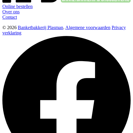
Online bestellen
Over ons
Contact
© 2026
Banketbakkerij Plasman
.
Algemene voorwaarden
Privacy
verklaring