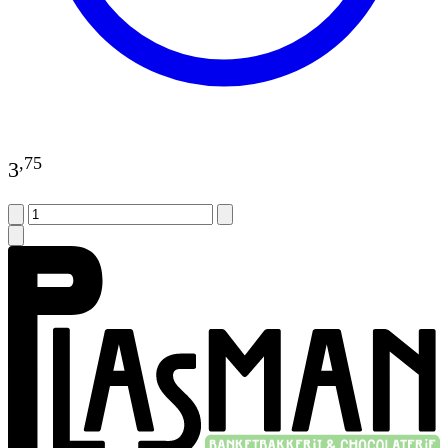
,
75
3