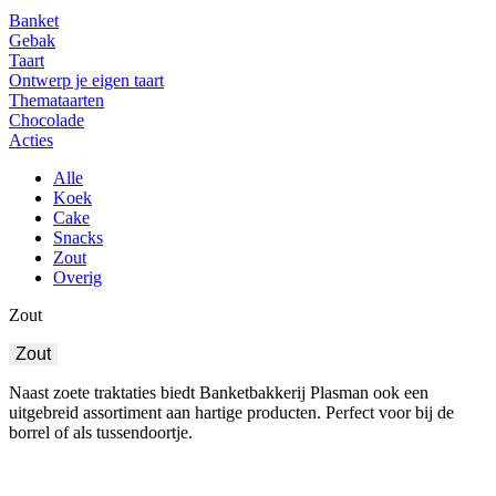
Banket
Gebak
Taart
Ontwerp je eigen taart
Themataarten
Chocolade
Acties
Alle
Koek
Cake
Snacks
Zout
Overig
Zout
Zout
Naast zoete traktaties biedt Banketbakkerij Plasman ook een
uitgebreid assortiment aan hartige producten. Perfect voor bij de
borrel of als tussendoortje.