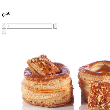
,
50
6