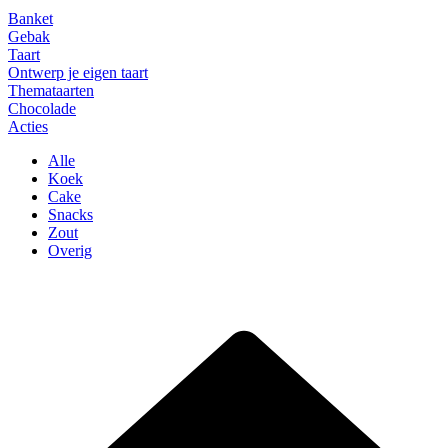
Banket
Gebak
Taart
Ontwerp je eigen taart
Themataarten
Chocolade
Acties
Alle
Koek
Cake
Snacks
Zout
Overig