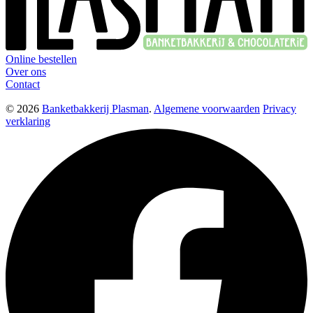
Online bestellen
Over ons
Contact
© 2026
Banketbakkerij Plasman
.
Algemene voorwaarden
Privacy
verklaring