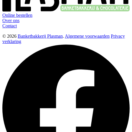
Online bestellen
Over ons
Contact
© 2026
Banketbakkerij Plasman
.
Algemene voorwaarden
Privacy
verklaring