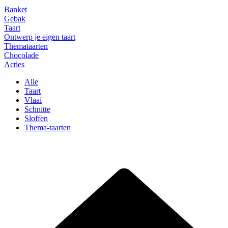
Banket
Gebak
Taart
Ontwerp je eigen taart
Themataarten
Chocolade
Acties
Alle
Taart
Vlaai
Schnitte
Sloffen
Thema-taarten