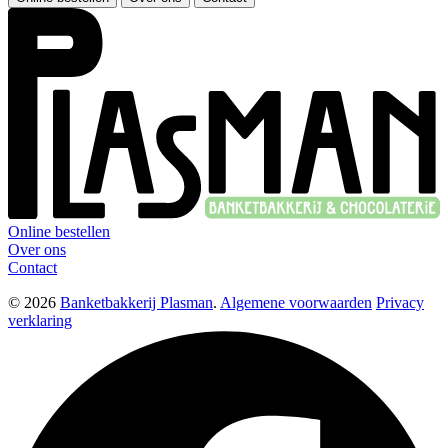
Online bestellen
Over ons
Contact
© 2026
Banketbakkerij Plasman
.
Algemene voorwaarden
Privacy
verklaring