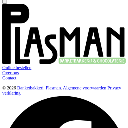
Online bestellen
Over ons
Contact
© 2026
Banketbakkerij Plasman
.
Algemene voorwaarden
Privacy
verklaring