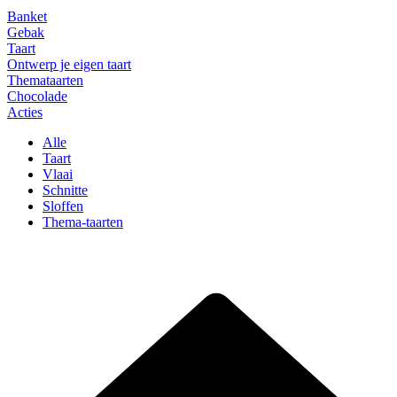
Banket
Gebak
Taart
Ontwerp je eigen taart
Themataarten
Chocolade
Acties
Alle
Taart
Vlaai
Schnitte
Sloffen
Thema-taarten