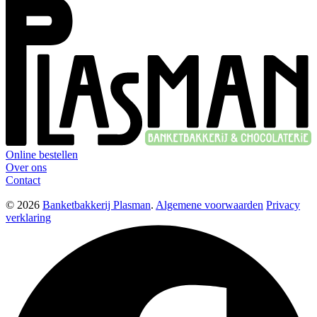
Online bestellen
Over ons
Contact
© 2026
Banketbakkerij Plasman
.
Algemene voorwaarden
Privacy
verklaring