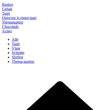
Banket
Gebak
Taart
Ontwerp je eigen taart
Themataarten
Chocolade
Acties
Alle
Taart
Vlaai
Schnitte
Sloffen
Thema-taarten