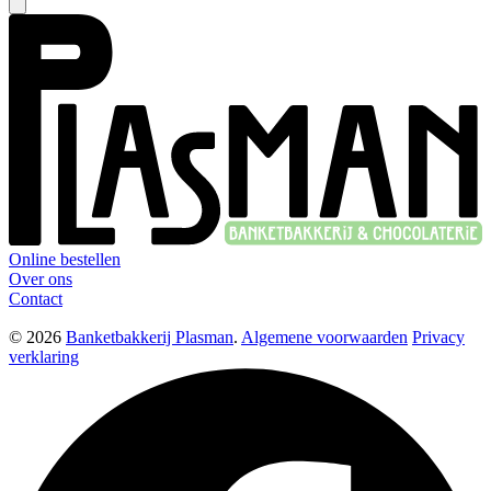
Online bestellen
Over ons
Contact
© 2026
Banketbakkerij Plasman
.
Algemene voorwaarden
Privacy
verklaring