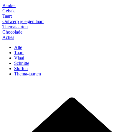
Banket
Gebak
Taart
Ontwerp je eigen taart
Themataarten
Chocolade
Acties
Alle
Taart
Vlaai
Schnitte
Sloffen
Thema-taarten